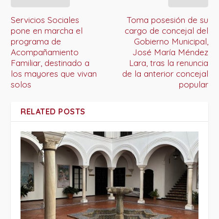
Servicios Sociales
Toma posesión de su
pone en marcha el
cargo de concejal del
programa de
Gobierno Municipal,
Acompañamiento
José María Méndez
Familiar, destinado a
Lara, tras la renuncia
los mayores que vivan
de la anterior concejal
solos
popular
RELATED POSTS