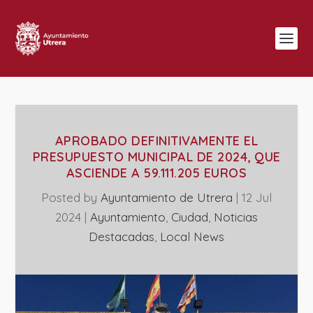
APROBADO DEFINITIVAMENTE EL
PRESUPUESTO MUNICIPAL DE 2024, QUE
ASCIENDE A 59.111.205 EUROS
Posted by
Ayuntamiento de Utrera
|
12 Jul
2024
|
Ayuntamiento
,
Ciudad
,
Noticias
Destacadas
,
Local News