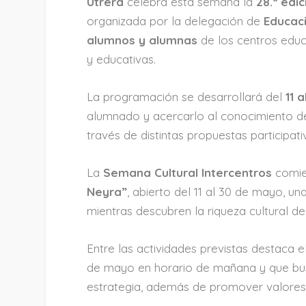
Utrera
celebra esta semana la
28.ª edi
organizada por la delegación de
Educac
alumnos y alumnas
de los centros educa
y educativas.
La programación se desarrollará del
11 
alumnado y acercarlo al conocimiento d
través de distintas propuestas participati
La
Semana Cultural Intercentros
comie
Neyra”
, abierto del 11 al 30 de mayo, un
mientras descubren la riqueza cultural d
Entre las actividades previstas destaca e
de mayo en horario de mañana y que busc
estrategia, además de promover valores 