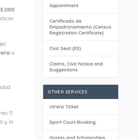
Appointment
e
3.000
sticas
Certificado de
Empadronamiento (Census
Registration Certificate)
del
Civic Seat (ES)
rera
a
Claims, Civic Notice and
Suggestions
o
vidad
OTHER SERVICES
Utrera Ticket
nes 11
a y la
Sport Court Booking
Grants and Scholarships