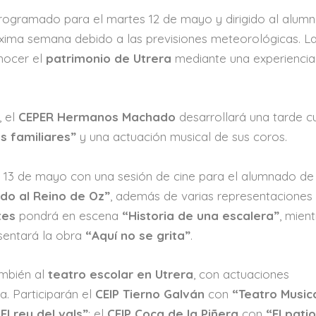
programado para el martes 12 de mayo y dirigido al alum
óxima semana debido a las previsiones meteorológicas. L
onocer el
patrimonio de Utrera
mediante una experiencia
, el
CEPER Hermanos Machado
desarrollará una tarde cu
s familiares”
y una actuación musical de sus coros.
 13 de mayo con una sesión de cine para el alumnado de I
do al Reino de Oz”
, además de varias representaciones
tes
pondrá en escena
“Historia de una escalera”
, mien
sentará la obra
“Aquí no se grita”
.
ambién al
teatro escolar en Utrera
, con actuaciones
. Participarán el
CEIP Tierno Galván
con
“Teatro Music
“El rey del vals”
; el
CEIP Coca de la Piñera
con
“El pati