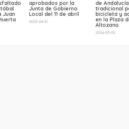
sfaltado
aprobados por la
de Andalucía
stóbal
Junta de Gobierno
tradicional 
a Juan
Local del 11 de abril
bicicleta y a
Huerta
en la Plaza d
2025-04-21
Altozano
2026-03-02