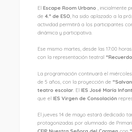
El
Escape Room Urbano
, inicialmente 
de
4.º de ESO
, ha sido aplazado a la pr
actividad permitirá a los participantes c
dinámica y participativa.
Ese mismo martes, desde las 17:00 horas
con la representación teatral
“Recuerdo
La programación continuará el miércoles
de 5 años, con la proyección de
“Salvan
teatro escolar
. El
IES José María Infan
que el
IES Virgen de Consolación
repre
El jueves 14 de mayo estará dedicado t
protagonizadas por alumnado de Primaria
CEIP Nuestra Señora del Carmen
con