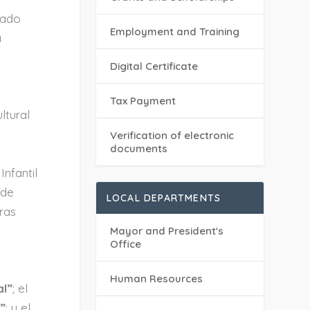
nado
Employment and Training
a
Digital Certificate
Tax Payment
ltural
Verification of electronic
documents
nfantil
 de
LOCAL DEPARTMENTS
tras
Mayor and President's
Office
Human Resources
al”
; el
o”
; y el