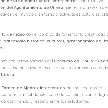
ción de la Semana Cultural Intercentros
, una iniciativa
ión del Ayuntamiento de Utrera
que reunirá a cerca d
tivos del municipio en torno a actividades culturales, artí
al 15 de mayo
con el objetivo de fomentar la creatividad 
el
patrimonio histórico, cultural y gastronómico de Ut
vas.
nza con la recuperación del
Concurso de Dibujo “Dieg
a actividad que invita a los escolares a expresar su creati
e
Utrera
.
l
Torneo de Ajedrez Intercentros
, que se celebrará el lu
a potenciar habilidades como la concentración, la lógic
de convivencia y respeto entre los estudiantes.