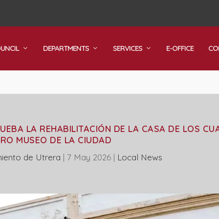
OUNCIL
DEPARTMENTS
SERVICES
E-OFFICE
CO
UEBA LA REHABILITACIÓN DE LA CASA DE LOS CU
RO MUSEO DE LA CIUDAD
iento de Utrera
|
7 May 2026
|
Local News