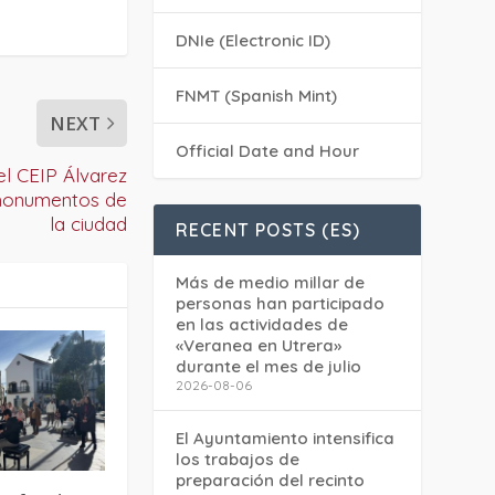
DNIe (Electronic ID)
FNMT (Spanish Mint)
NEXT
Official Date and Hour
del CEIP Álvarez
s monumentos de
la ciudad
RECENT POSTS (ES)
Más de medio millar de
personas han participado
en las actividades de
«Veranea en Utrera»
durante el mes de julio
2026-08-06
El Ayuntamiento intensifica
los trabajos de
preparación del recinto