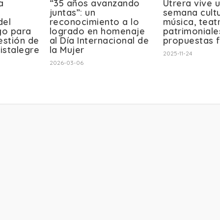
a
“35 años avanzando
Utrera vive u
e
juntas”: un
semana cultu
del
reconocimiento a lo
música, teatr
go para
logrado en homenaje
patrimoniale
estión de
al Día Internacional de
propuestas 
Vistalegre
la Mujer
2025-11-24
2026-03-06