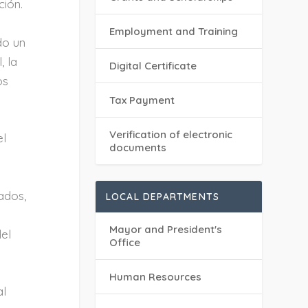
ción.
Employment and Training
do un
, la
Digital Certificate
os
Tax Payment
Verification of electronic
el
documents
ados,
LOCAL DEPARTMENTS
n
Mayor and President's
del
Office
Human Resources
al