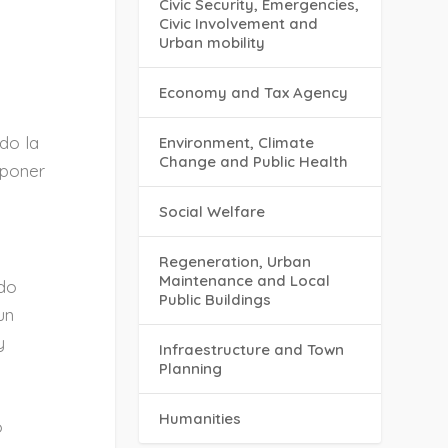
y
Civic Security, Emergencies,
Civic Involvement and
Urban mobility
Economy and Tax Agency
ndo la
Environment, Climate
Change and Public Health
 poner
Social Welfare
Regeneration, Urban
Maintenance and Local
ido
Public Buildings
un
y
Infraestructure and Town
Planning
Humanities
o