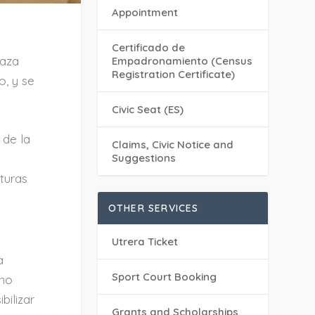
Appointment
e
Certificado de
laza
Empadronamiento (Census
Registration Certificate)
do, y se
Civic Seat (ES)
 de la
Claims, Civic Notice and
Suggestions
cturas
OTHER SERVICES
Utrera Ticket
a
Sport Court Booking
 no
bilizar
Grants and Scholarships