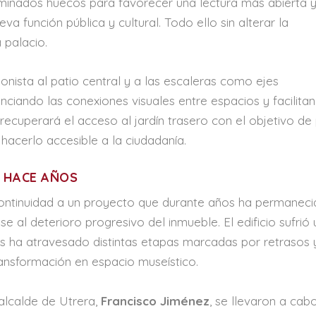
minados huecos para favorecer una lectura más abierta 
eva función pública y cultural. Todo ello sin alterar la
 palacio.
nista al patio central y a las escaleras como ejes
enciando las conexiones visuales entre espacios y facilita
 recuperará el acceso al jardín trasero con el objetivo de
 hacerlo accesible a la ciudadanía.
 HACE AÑOS
continuidad a un proyecto que durante años ha permanec
se al deterioro progresivo del inmueble. El edificio sufrió 
 ha atravesado distintas etapas marcadas por retrasos 
ransformación en espacio museístico.
alcalde de Utrera,
Francisco Jiménez
, se llevaron a cab