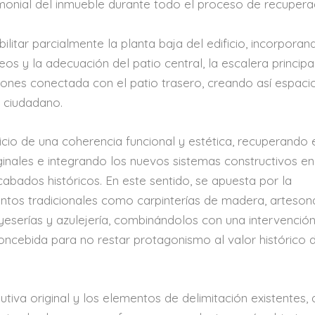
rimonial del inmueble durante todo el proceso de recupera
ilitar parcialmente la planta baja del edificio, incorporan
s y la adecuación del patio central, la escalera principal
iones conectada con el patio trasero, creando así espaci
o ciudadano.
cio de una coherencia funcional y estética, recuperando 
nales e integrando los nuevos sistemas constructivos en
abados históricos. En este sentido, se apuesta por la
ntos tradicionales como carpinterías de madera, arteson
 yeserías y azulejería, combinándolos con una intervenció
ncebida para no restar protagonismo al valor histórico 
utiva original y los elementos de delimitación existentes, 