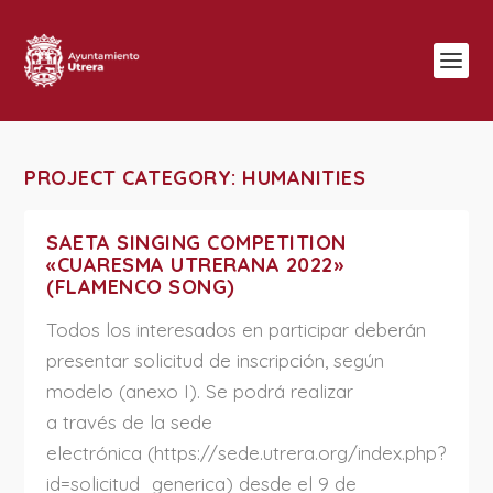
PROJECT CATEGORY:
HUMANITIES
SAETA SINGING COMPETITION
«CUARESMA UTRERANA 2022»
(FLAMENCO SONG)
Todos los interesados en participar deberán
presentar solicitud de inscripción, según
modelo (anexo I). Se podrá realizar
a través de la sede
electrónica (https://sede.utrera.org/index.php?
id=solicitud_generica) desde el 9 de