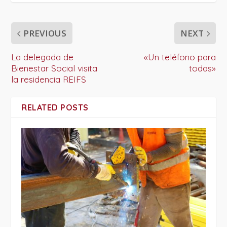
PREVIOUS
NEXT
La delegada de
«Un teléfono para
Bienestar Social visita
todas»
la residencia REIFS
RELATED POSTS