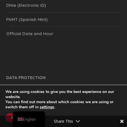
DNIe (Electronic ID)
FNMT (Spanish Mint)
Official Date and Hour
DATA PROTECTION
We are using cookies to give you the best experience on our
website.
You can find out more about which cookies we are using or
y mucho más.
inventtatte es Marketing Online Sevilla
switch them off in
settings
.
Spanish
@2023
Accept
English
Share This