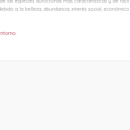
e las especies autóctonas más características y de fácil
debido a la belleza, abundancia, interés social, económico
entorno.