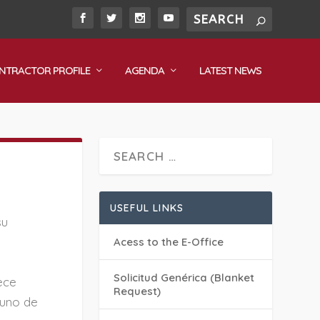
NTRACTOR PROFILE
AGENDA
LATEST NEWS
USEFUL LINKS
su
Acess to the E-Office
Solicitud Genérica (Blanket
ece
Request)
 uno de