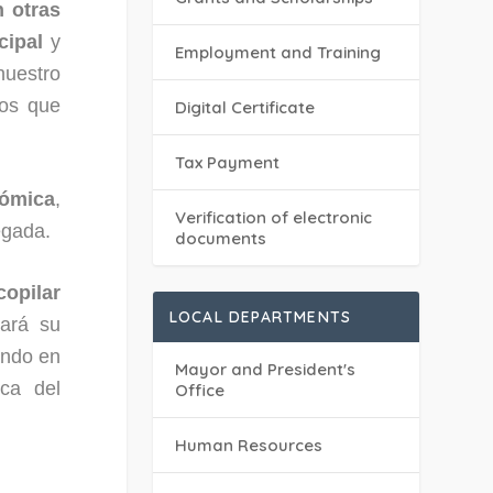
 otras
cipal
y
Employment and Training
nuestro
tos que
Digital Certificate
Tax Payment
nómica
,
Verification of electronic
egada.
documents
copilar
LOCAL DEPARTMENTS
ará su
ando en
Mayor and President's
ica del
Office
Human Resources