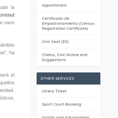
Appointment
iado la
Unidad
Certificado de
ue nace
Empadronamiento (Census
Registration Certificate)
Civic Seat (ES)
ámbito
ad”, ha
Claims, Civic Notice and
Suggestions
será el
OTHER SERVICES
uellos
eridad.
Utrera Ticket
sticos,
Sport Court Booking
Grants and Scholarships