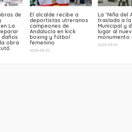
 obras de
El alcalde recibe a
La ‘Niña del 
y
deportistas utreranos
traslada a la
 en La
campeones de
Municipal y 
reparar
Andalucía en kick
lugar al nue
s daños
boxing y fútbol
monumento 
la obra
femenino
2025-09-10
cutó
2026-04-20