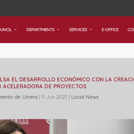
OUNCIL
DEPARTMENTS
SERVICES
E-OFFICE
CO
ULSA EL DESARROLLO ECONÓMICO CON LA CREACI
D ACELERADORA DE PROYECTOS
iento de Utrera
|
11 Jun 2025
|
Local News