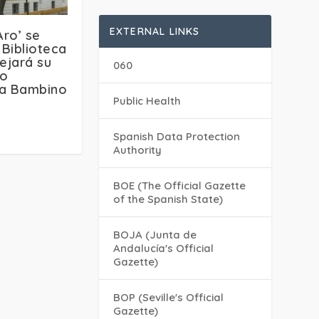
EXTERNAL LINKS
Aro’ se
 Biblioteca
dejará su
060
vo
a Bambino
Public Health
Spanish Data Protection
Authority
BOE (The Official Gazette
of the Spanish State)
BOJA (Junta de
Andalucía's Official
Gazette)
BOP (Seville's Official
Gazette)