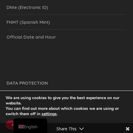
DNIe (Electronic ID)
FNMT (Spanish Mint)
Official Date and Hour
DATA PROTECTION
We are using cookies to give you the best experience on our
website.
You can find out more about which cookies we are using or
y mucho más.
inventtatte es Marketing Online Sevilla
switch them off in
settings
.
Spanish
@2023
Accept
English
Share This