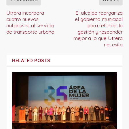
Utrera incorpora
El alcalde reorganiza
cuatro nuevos
el gobierno municipal
autobuses al servicio
para reforzar la
de transporte urbano
gestión y responder
mejor a lo que Utrera
necesita
RELATED POSTS