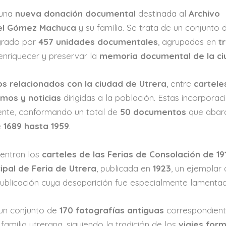
 una
nueva donación documental
destinada al
Archivo
el Gómez Machuca
y su familia. Se trata de un conjunto 
grado por
457 unidades documentales
, agrupadas en
t
 enriquecer y preservar la
memoria documental de la c
 relacionados con la ciudad de Utrera
, entre
cartele
amos y noticias
dirigidas a la población. Estas incorporac
ente, conformando un total de
50 documentos
que abar
e
1689 hasta 1959
.
uentran los
carteles de las Ferias de Consolación de 19
ipal de Feria de Utrera
, publicada en
1923
, un ejemplar
publicación cuya desaparición fue especialmente lamenta
 un conjunto de
170 fotografías antiguas
correspondient
familia utrerana, siguiendo la tradición de los
viajes for