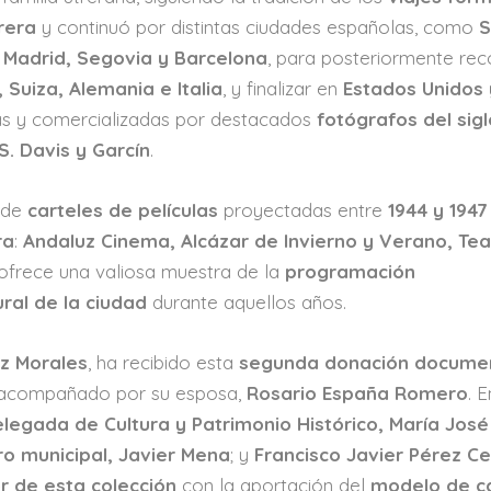
rera
y continuó por distintas ciudades españolas, como
S
, Madrid, Segovia y Barcelona
, para posteriormente rec
, Suiza, Alemania e Italia
, y finalizar en
Estados Unidos 
adas y comercializadas por destacados
fotógrafos del sigl
. Davis y Garcín
.
e de
carteles de películas
proyectadas entre
1944 y 1947
ra
:
Andaluz Cinema, Alcázar de Invierno y Verano, Tea
 ofrece una valiosa muestra de la
programación
ural de la ciudad
durante aquellos años.
ez Morales
, ha recibido esta
segunda donación docume
 acompañado por su esposa,
Rosario España Romero
. E
legada de Cultura y Patrimonio Histórico, María José
ro municipal, Javier Mena
; y
Francisco Javier Pérez Ce
r de esta colección
con la aportación del
modelo de 