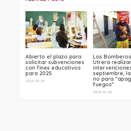
Abierto el plazo para
Los Bomberos
solicitar subvenciones
Utrera realiza
con fines educativos
intervencione
para 2025
septiembre, l
no para “apag
2025-07-25
fuegos”
2025-10-03