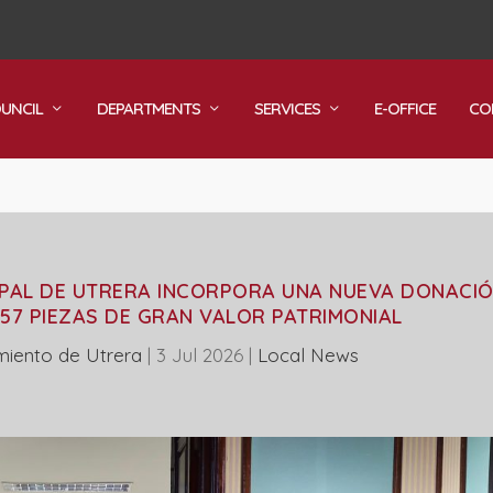
OUNCIL
DEPARTMENTS
SERVICES
E-OFFICE
CO
IPAL DE UTRERA INCORPORA UNA NUEVA DONACI
7 PIEZAS DE GRAN VALOR PATRIMONIAL
miento de Utrera
|
3 Jul 2026
|
Local News