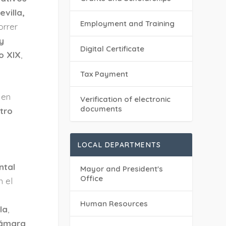
evilla,
Employment and Training
orrer
y
Digital Certificate
o XIX
,
Tax Payment
en
Verification of electronic
documents
tro
LOCAL DEPARTMENTS
ntal
Mayor and President's
Office
n el
Human Resources
la
,
cámara