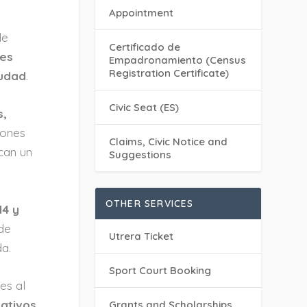
Appointment
de
Certificado de
res
Empadronamiento (Census
Registration Certificate)
iudad
.
Civic Seat (ES)
s,
iones
Claims, Civic Notice and
can un
Suggestions
OTHER SERVICES
14 y
 de
Utrera Ticket
da.
Sport Court Booking
es al
mativos
Grants and Scholarships