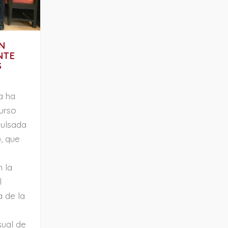
N
NTE
S
a ha
urso
pulsada
, que
n la
l
a de la
s
sual de