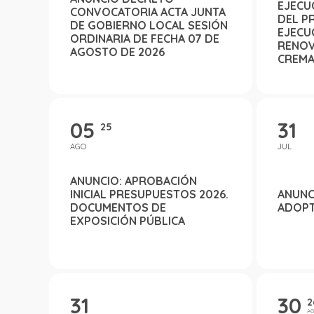
EJECU
CONVOCATORIA ACTA JUNTA
DEL P
DE GOBIERNO LOCAL SESIÓN
EJECU
ORDINARIA DE FECHA 07 DE
RENOV
AGOSTO DE 2026
CREMA
UTRERA
OP49/
LA DI
DE SE
05
31
LÍNEA
25
PROG
AGO
JUL
COOPE
PLAN 
SEVILL
ANUNCIO: APROBACIÓN
INICIAL PRESUPUESTOS 2026.
ANUNC
DOCUMENTOS DE
ADOPT
EXPOSICIÓN PÚBLICA
31
30
2
A