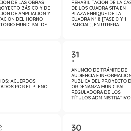
CIÓN DE LAS OBRAS
REHABILITACIÓN DE LA CA
ROYECTO BÁSICO Y DE
DE LOS CUADRA SITA EN
CIÓN DE AMPLIACIÓN Y
PLAZA ENRIQUE DE LA
ACIÓN DEL HORNO
CUADRA Nº 8 [FASE 0 Y 1
TORIO MUNICIPAL DE
PARCIAL], EN UTRERA
 (SEVILLA) -
(SEVILLA), COFINANCIADO
25-, FINANCIADO POR
POR LA DIPUTACIÓN DE
PUTACIÓN PROVINCIAL
SEVILLA CON CARGO A LA
VILLA CON CARGO A LA
LÍNEA DE INVERSIONES DE
31
 DE INVERSIONES DEL
PROGRAMA DE
RAMA DE
COOPERACIÓN GENERAL 
JUL
RACIÓN GENERAL DEL
PLAN PROVINCIAL MÁS
PROVINCIAL MÁS
SEVILLA"
ANUNCIO DE TRÁMITE DE
A.
AUDIENCIA E INFORMACIÓ
IOS: ACUERDOS
PUBLICA DEL PROYECTO 
ADOS POR EL PLENO
ORDENANZA MUNICIPAL
REGULADORA DE LOS
TÍTULOS ADMINISTRATIV
HABILITANTES DE LOS
TÍTULOS PARA LA EJECUC
DE OBRAS Y ACTIVIDADES
30
6
GO