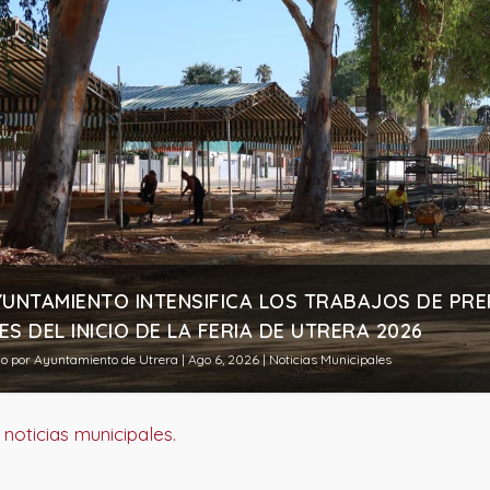
DE MEDIO MILLAR DE PERSONAS HAN PARTICIPADO
YUNTAMIENTO INTENSIFICA LOS TRABAJOS DE PRE
ANEA EN UTRERA» DURANTE EL MES DE JULIO
ES DEL INICIO DE LA FERIA DE UTRERA 2026
do por
do por
Ayuntamiento de Utrera
Ayuntamiento de Utrera
|
|
Ago 6, 2026
Ago 6, 2026
|
|
‎Noticias Municipales
‎Noticias Municipales
noticias municipales.