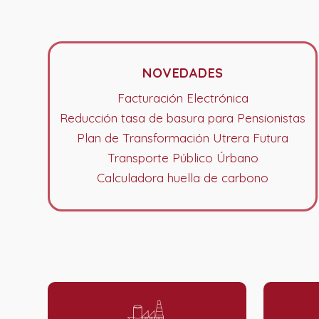
NOVEDADES
Facturación Electrónica
Reducción tasa de basura para Pensionistas
Plan de Transformación Utrera Futura
Transporte Público Úrbano
Calculadora huella de carbono
LA R
EL S
EL A
UTRE
LA P
EL P
UTRE
EL C
ESCU
SUFR
ESPA
FOME
DE L
INVE
PARQ
UTRE
Publica
Publica
Publica
Publica
Publica
Publica
Publica
Publica